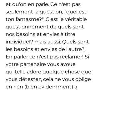
et qu'on en parle. Ce n'est pas 
seulement la question, "quel est 
ton fantasme?". C'est le véritable 
questionnement de quels sont 
nos besoins et envies à titre 
individuel? mais aussi: Quels sont 
les besoins et envies de l'autre?! 
En parler ce n'est pas réclamer! Si 
votre partenaire vous avoue 
qu'il.elle adore quelque chose que 
vous détestez, cela ne vous oblige 
en rien (bien évidemment) à 
intégrer cette pratique dans votre 
sexualité. Mais cela permet d'avoir 
une discussion ouverte où 
chacun se sent en sécurité et 
écouté.
Retrouvez Chloé Loiacono et plus 