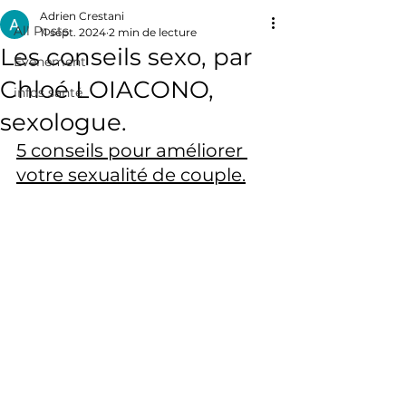
Adrien Crestani
All Posts
11 sept. 2024
2 min de lecture
Les conseils sexo, par
Evenement
Chloé LOIACONO,
infos santé
sexologue.
5 conseils pour améliorer 
votre sexualité de couple.