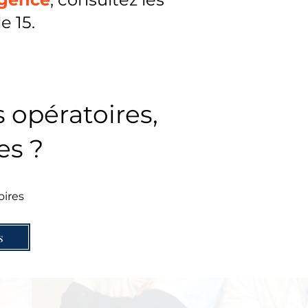
e 15.
 opératoires,
ces ?
oires
s