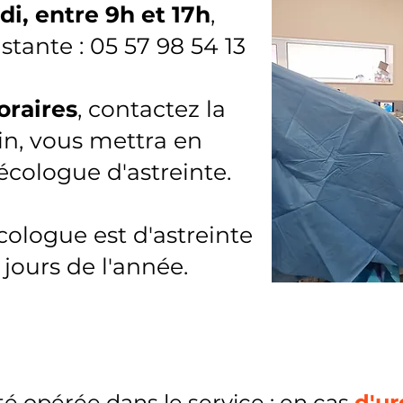
i, entre 9h et 17h
,
stante :
05 57 98 54 13
oraires
, contactez la
oin, vous mettra en
écologue d'astreinte.
ologue est d'astreinte
 jours de l'année. ​
té opérée dans le service : en cas
d'u