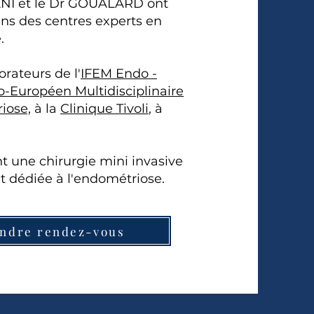
NI et le Dr GOUALARD ont
ns des centres experts en
.
orateurs de l'
IFEM Endo -
co-Européen Multidisciplinaire
iose,
à la
Clinique Tivoli
, à
nt une chirurgie mini invasive
 dédiée à l'endométriose.
ndre rendez-vous