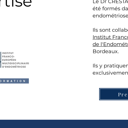
rtise
Le Dr CRESTA
été formés da
endométriose
Ils sont collab
Institut Fran
de l'Endométr
Bordeaux.
Ils y pratique
exclusivement
Pre