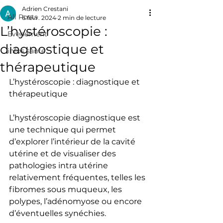
Adrien Crestani
All Posts
6 févr. 2024
2 min de lecture
L’hystéroscopie :
Evenement
diagnostique et
infos santé
thérapeutique
L’hystéroscopie : diagnostique et 
thérapeutique
L’hystéroscopie diagnostique est 
une technique qui permet 
d’explorer l’intérieur de la cavité 
utérine et de visualiser des 
pathologies intra utérine 
relativement fréquentes, telles les 
fibromes sous muqueux, les 
polypes, l’adénomyose ou encore 
d’éventuelles synéchies.