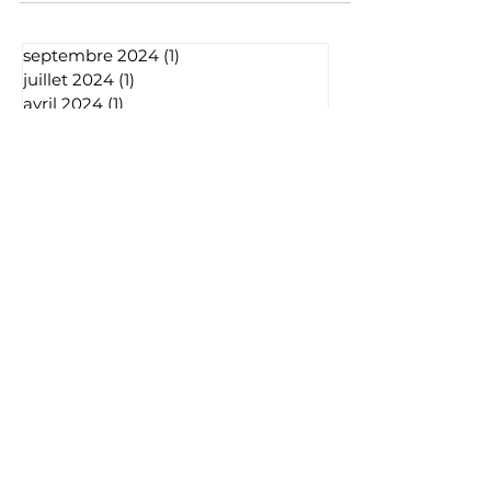
septembre 2024
(1)
1 post
juillet 2024
(1)
1 post
avril 2024
(1)
1 post
février 2024
(1)
1 post
janvier 2024
(2)
2 posts
décembre 2023
(1)
1 post
Vous cherchez des
informations sur
votre maladie ?
Retrouvez ici les références de
confiance pour vous informer sur
votre maladie.