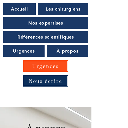
Accueil
Les chirurgiens
Nos expertises
Références scientifiques
Urgences
À propos
Urgences
Nous écrire