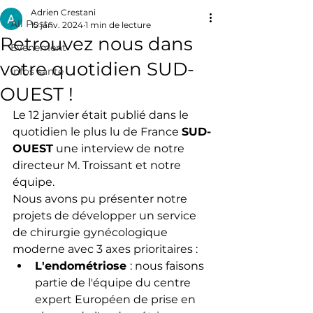
Adrien Crestani
All Posts
15 janv. 2024
1 min de lecture
Retrouvez nous dans
Evenement
votre quotidien SUD-
infos santé
OUEST !
Le 12 janvier était publié dans le 
quotidien le plus lu de France 
SUD-
OUEST
 une interview de notre 
directeur M. Troissant et notre 
équipe. 
Nous avons pu présenter notre 
projets de développer un service 
de chirurgie gynécologique 
moderne avec 3 axes prioritaires : 
L'endométriose 
: nous faisons 
partie de l'équipe du centre 
expert Européen de prise en 