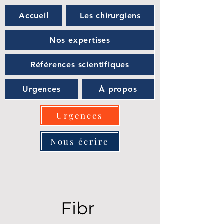
Accueil
Les chirurgiens
Nos expertises
Références scientifiques
Urgences
À propos
Urgences
Nous écrire
Fibr